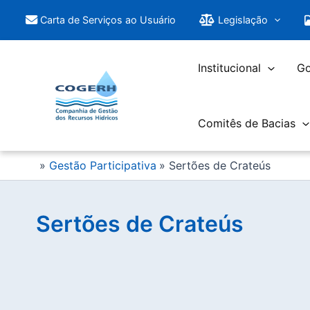
Saltar
Carta de Serviços ao Usuário
Legislação
para
o
conteúdo
Institucional
Go
Comitês de Bacias
Gestão Participativa
Sertões de Crateús
Sertões de Crateús