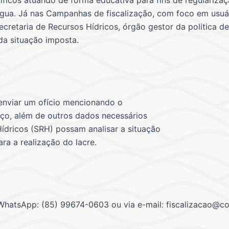
ficos atuando de forma educativa para fins de regulariza
água. Já nas Campanhas de fiscalização, com foco em usuár
Secretaria de Recursos Hídricos, órgão gestor da politica d
a situação imposta.
 enviar um ofício mencionando o
oço, além de outros dados necessários
Hídricos (SRH) possam analisar a situação
ra a realização do lacre.
 WhatsApp: (85) 99674-0603 ou via e-mail: fiscalizacao@c