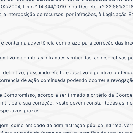
 02/2004, Lei n.° 14.844/2010 e no Decreto n.° 32.861/20
o e interposição de recursos, por infrações, à Legislação E
vo e contém a advertência com prazo para correção das irre
unitivo e aponta as infrações verificadas, as respectivas p
definitivo, possuindo efeito educativo e punitivo podend
ocorrência de ação continuada podendo ocorrer a revogaçã
 de Compromisso, acordo a ser firmado a critério da Coor
ermitir, para sua correção. Neste devem constar todas as m
espectivos prazos.
erh, como entidade de administração pública indireta, ver