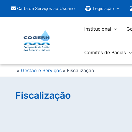
Saltar
Carta de Serviços ao Usuário
Legislação
para
o
conteúdo
Institucional
Go
Comitês de Bacias
Gestão e Serviços
Fiscalização
Fiscalização