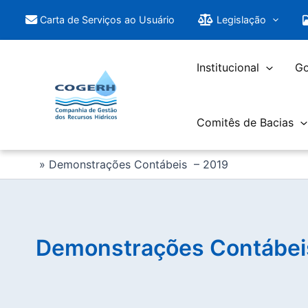
Saltar
Carta de Serviços ao Usuário
Legislação
para
o
conteúdo
Institucional
Go
Comitês de Bacias
Demonstrações Contábeis – 2019
Demonstrações Contábei