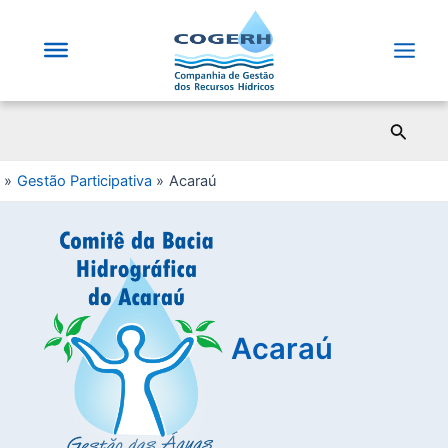
Saltar
para
o
Main
conteúdo
Men
Pesqui
Gestão Participativa
Acaraú
Acaraú