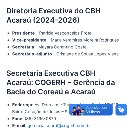
Diretoria Executiva do CBH
Acaraú (2024-2026)
Presidente
– Patricia Vasconcelos Frota
Vice-presidente
– Maria Veramires Moreira Rodrigues
Secretária
– Mayara Carantino Costa
Secretário-adjunto
– Cristiane de Sousa Lopes Viana
Secretaria Executiva CBH
Acaraú: COGERH – Gerência da
Bacia do Coreaú e Acaraú
Endereço:
Av. Dom José Tupinambá da Frota, Nº 120 –
Bairro Coração de Jesus – Sobral-CE
Fone:
(85) 3195-0870
E-mail:
gerencia.sobral@cogerh.com.br